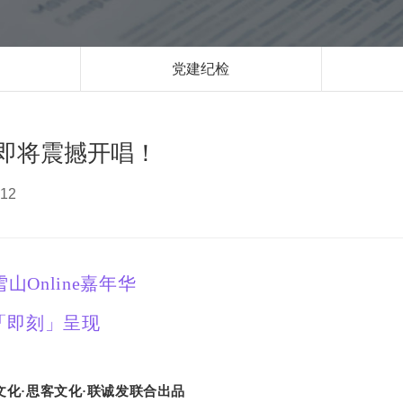
党建纪检
华即将震撼开唱！
12
山Online嘉年华
「即刻」呈现
文化·
思客文化
·联诚发
联合出品