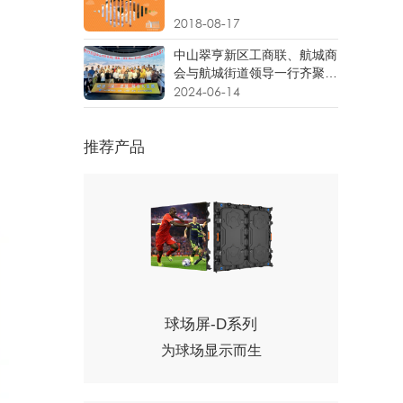
2018-08-17
中山翠亨新区工商联、航城商
会与航城街道领导一行齐聚联
诚发！共探高质量发展新路
2024-06-14
径！
推荐产品
球场屏-D系列
为球场显示而生