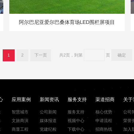
阿尔巴尼亚爱尔巴桑体育场LED围栏屏项目
1
2
下一页
共2页，到第
页
确定
心
应用案例
新闻资讯
服务支持
渠道招商
关于
示
智慧城市
公司新闻
服务支持
核心优势
公司
示
文旅商演
媒体报道
视频中心
申请流程
荣誉
示
商显工程
党建纪检
下载中心
招商热线
加入