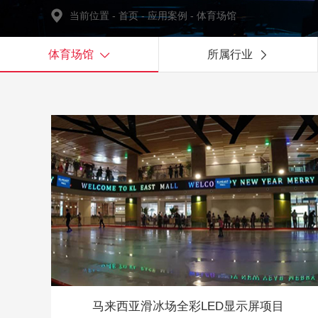
当前位置
-
首页
-
应用案例
-
体育场馆
体育场馆
所属行业
马来西亚滑冰场全彩LED显示屏项目