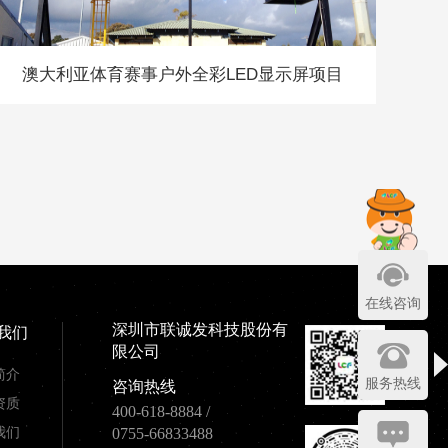
澳大利亚体育赛事户外全彩LED显示屏项目
在线咨询
深圳市联诚发科技股份有
我们
限公司
简介
服务热线
咨询热线
资质
400-618-8884
/
我们
0755-66833488