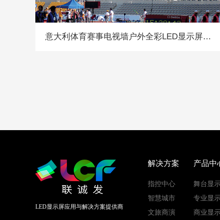
意大利体育赛事电视墙户外全彩LED显示屏项目
解决方案
产品中
指控中心
舞台显
智慧城市
专业显
LED显示屏应用与解决方案提供商
文旅商演
商业显