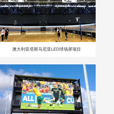
澳大利亚塔斯马尼亚LED球场屏项目