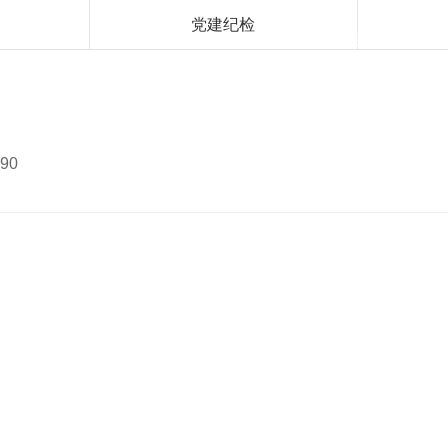
党建纪检
产品中心
应用案例
新闻资讯
服务支持
渠道招
90