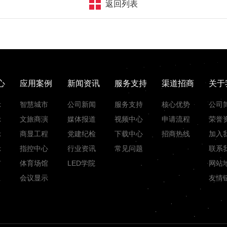
返回列表
心
应用案例
新闻资讯
服务支持
渠道招商
关于
示
智慧城市
公司新闻
服务支持
核心优势
公司
示
文旅商演
媒体报道
视频中心
申请流程
荣誉
示
商显工程
党建纪检
下载中心
招商热线
加入
示
指控中心
行业资讯
常见问题
联系
市
体育场馆
LED学院
网站
组
会议显示
友情