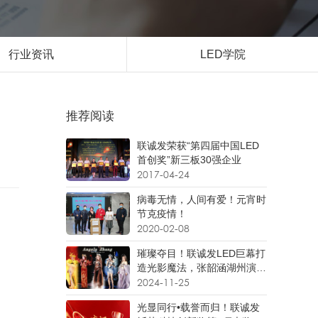
行业资讯
LED学院
推荐阅读
联诚发荣获“第四届中国LED
首创奖”新三板30强企业
2017-04-24
病毒无情，人间有爱！元宵时
节克疫情！
2020-02-08
璀璨夺目！联诚发LED巨幕打
造光影魔法，张韶涵湖州演唱
会变身高定秀场
2024-11-25
光显同行•载誉而归！联诚发