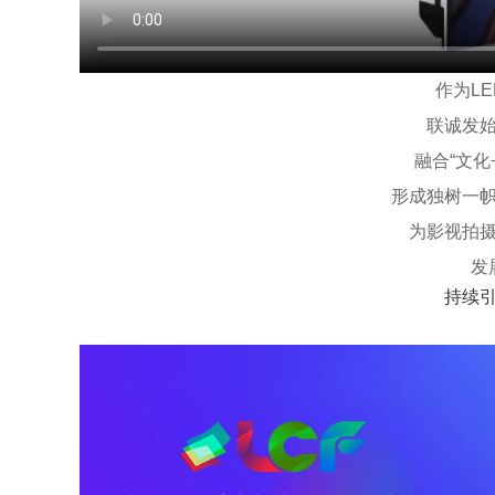
作为L
联诚发
融合“文化
形成独树一
为影视拍
发
持续