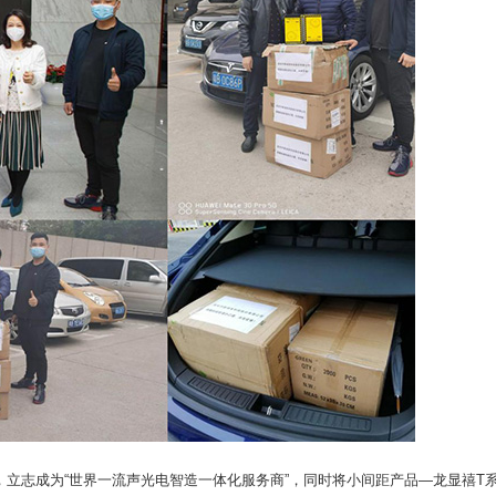
志成为“世界一流声光电智造一体化服务商”，同时将小间距产品—龙显禧T