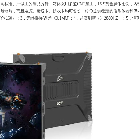
标准、严做工的制品方针，箱体采用多道CNC加工，16:9黄金屏体比例，内
自然散热，而且电源、发送卡、接收卡均可备份，给你提供稳定的信号传输和供
Y>160）；3，无缝拼接(误差《0.1MM)；4，超高刷新（》2880HZ）；5，轻