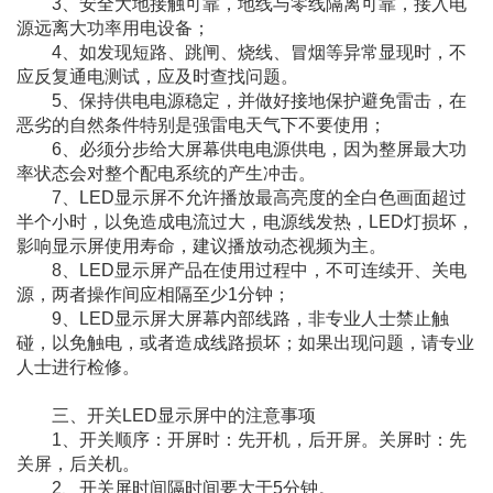
3、安全大地接触可靠，地线与零线隔离可靠，接入电
源远离大功率用电设备；
4、如发现短路、跳闸、烧线、冒烟等异常显现时，不
应反复通电测试，应及时查找问题。
5、保持供电电源稳定，并做好接地保护避免雷击，在
恶劣的自然条件特别是强雷电天气下不要使用；
6、必须分步给大屏幕供电电源供电，因为整屏最大功
率状态会对整个配电系统的产生冲击。
7、LED显示屏不允许播放最高亮度的全白色画面超过
半个小时，以免造成电流过大，电源线发热，LED灯损坏，
影响显示屏使用寿命，建议播放动态视频为主。
8、LED显示屏产品在使用过程中，不可连续开、关电
源，两者操作间应相隔至少1分钟；
9、LED显示屏大屏幕内部线路，非专业人士禁止触
碰，以免触电，或者造成线路损坏；如果出现问题，请专业
人士进行检修。
三、开关LED显示屏中的注意事项
1、开关顺序：开屏时：先开机，后开屏。关屏时：先
关屏，后关机。
2、开关屏时间隔时间要大于5分钟。