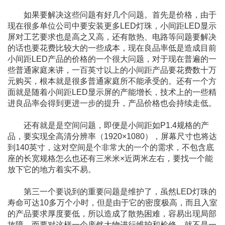
如果要解决这些问题有好几个问题。首先是价格，由于
现在很多单位公司中要安装更多LED灯珠，小间距LED显示
屏对工艺要求也是高之又高，还有散热、电路等问题要解决
的话也要花费比较大的一些成本，现在良品率低是造成目前
小间距LED产品的价格的一个很大问题，对于现在普遍的一
些普通家庭来讲，一百英寸以上的小间距产品要花费数十万
元购买，根本就是很多普通家庭所不能承受的。还有一个方
面就是随着小间距LED显示屏的产能增长，技术上的一些精
进良品率会得到更进一步的提升，产品价格也会持续走低。
还有就是是空间问题，即便是小间距如P1.4规格的产
品，要实现全高清分辨率（1920×1080），屏幕尺寸也将达
到140英寸，这对空间是个非常大的一个的需求，不包含底
座的长宽规格怎么也还有三米米×近两米左右，要找一个能
放下它的地方着实不易。
第三一个要说到的重要问题是维护了，虽然LED灯珠的
寿命可达10多万个小时，但是由于它的密度极高，而且入室
的产品要求厚度要低，所以造成了散热困难，容易出现局部
故障。而要对这样一个庞然大物进行维护和检修，就不是一