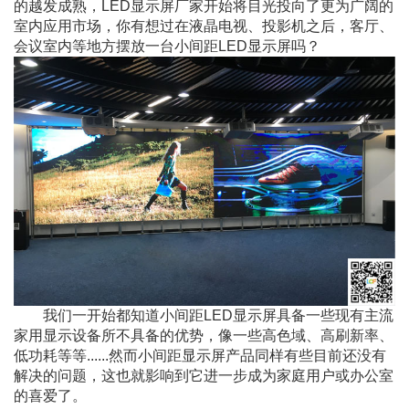
的越发成熟，LED显示屏厂家开始将目光投向了更为广阔的
室内应用市场，你有想过在液晶电视、投影机之后，客厅、
会议室内等地方摆放一台小间距LED显示屏吗？
我们一开始都知道小间距LED显示屏具备一些现有主流
家用显示设备所不具备的优势，像一些高色域、高刷新率、
低功耗等等......然而小间距显示屏产品同样有些目前还没有
解决的问题，这也就影响到它进一步成为家庭用户或办公室
的喜爱了。