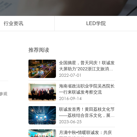
行业资讯
LED学院
推荐阅读
全国摘星，普天同庆！联诚发
大屏助力“2022浙江文旅消费
季”耀眼蝶变！
2022-07-01
海南省政法职业学院吴杰院长
一行来联诚发考察交流
参观
2016-09-14
联诚发首秀！黄田荔枝文化节
——荔枝结合音乐文化，展现
出无限活力！
2023-06-25
月满中秋•情暖联诚发：共庆