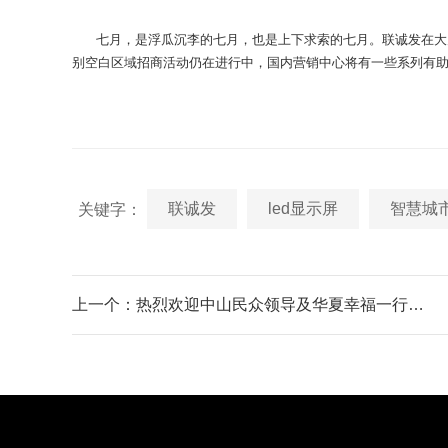
七月，是浮瓜沉李的七月，也是上下求索的七月。联诚发在大力
别空白区域招商活动仍在进行中，国内营销中心将有一些系列有助
联诚发
led显示屏
智慧城
关键字：
上一个：热烈欢迎中山民众领导及华夏幸福一行莅临参观指导！