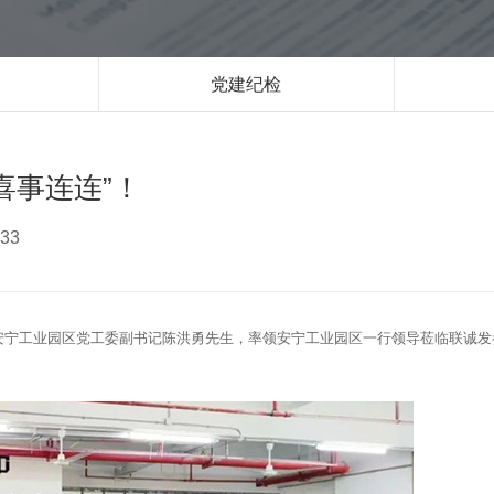
党建纪检
喜事连连”！
33
，安宁工业园区党工委副书记陈洪勇先生，率领安宁工业园区一行领导莅临联诚发