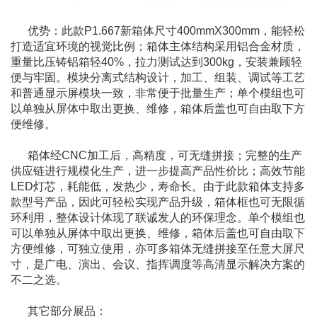
优势：此款P1.667新箱体尺寸400mmX300mm，能轻松
打造适宜环境的视觉比例；箱体主体结构采用铝合金材质，
重量比压铸铝箱轻40%，拉力测试达到300kg，安装兼顾轻
便与牢固。模块分离式结构设计，加工、组装、调试等工艺
和普通显示屏模块一致，非常便于批量生产；单个模组也可
以单独从屏体中取出更换、维修，箱体后盖也可自由取下方
便维修。
箱体经CNC加工后，高精度，可无缝拼接；完整的生产
供应链进行规模化生产，进一步提高产品性价比；高效节能
LED灯芯，耗能低，发热少，寿命长。由于此款箱体支持多
款型号产品，因此可轻松实现产品升级，箱体框也可无限循
环利用，整体设计体现了联诚发人的环保理念。单个模组也
可以单独从屏体中取出更换、维修，箱体后盖也可自由取下
方便维修，可独立使用，亦可多箱体无缝拼接至任意大屏尺
寸，是广电、演出、会议、指挥调度等高清显示解决方案的
不二之选。
其它部分展品：