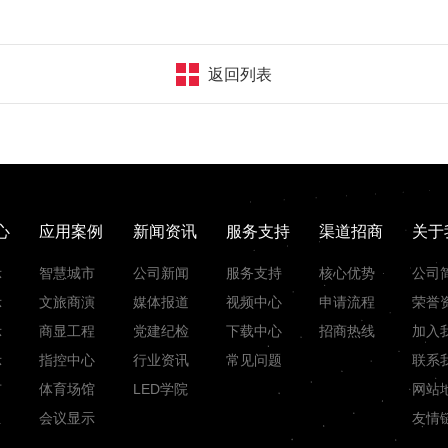
返回列表
心
应用案例
新闻资讯
服务支持
渠道招商
关于
示
智慧城市
公司新闻
服务支持
核心优势
公司
示
文旅商演
媒体报道
视频中心
申请流程
荣誉
示
商显工程
党建纪检
下载中心
招商热线
加入
示
指控中心
行业资讯
常见问题
联系
市
体育场馆
LED学院
网站
组
会议显示
友情