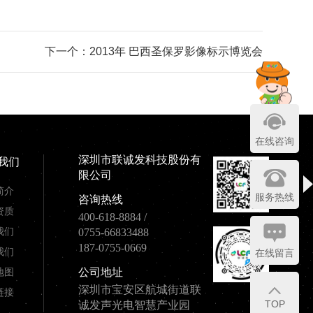
下一个：2013年 巴西圣保罗影像标示博览会
在线咨询
深圳市联诚发科技股份有
我们
限公司
简介
服务热线
咨询热线
资质
400-618-8884
/
我们
0755-66833488
187-0755-0669
我们
在线留言
地图
公司地址
深圳市宝安区航城街道联
链接
TOP
诚发声光电智慧产业园