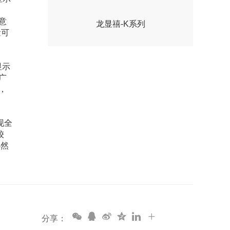
意
龙显禧-K系列
量可
显示
广
，
现全
较
必然
分享：