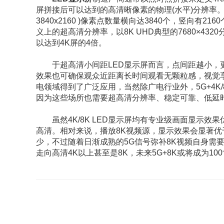
屏拼接后可以达到的高清晰像素的物理(水平)分辨率。在
3840x2160 )像素点数量横向达3840个，竖向
义上的超高清分辨率，以8K UHD典型的7680×4
以达到4K屏的4倍。
于超高清小间距LED显示屏而言，点间距越小，更能
效果也可确保观众近距离长时间观看无颗粒感，视觉享
电领域得到了广泛应用，当然除广电行业外，5G+4K
因为这些场所也需要超高清分辨率、稳定可靠、低延
虽然4K/8K LED显示屏均有专业级画面显示效
高清。相对来说，播放8K视频源，显示效果会显著优
少，不过随着日渐成熟的5G信号弥补8K视频自身需
走向高清4K以上甚至是8K，未来5G+8K或将成为1