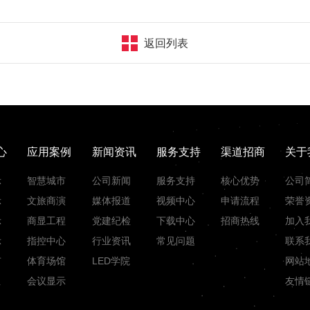
返回列表
心
应用案例
新闻资讯
服务支持
渠道招商
关于
示
智慧城市
公司新闻
服务支持
核心优势
公司
示
文旅商演
媒体报道
视频中心
申请流程
荣誉
示
商显工程
党建纪检
下载中心
招商热线
加入
示
指控中心
行业资讯
常见问题
联系
市
体育场馆
LED学院
网站
组
会议显示
友情