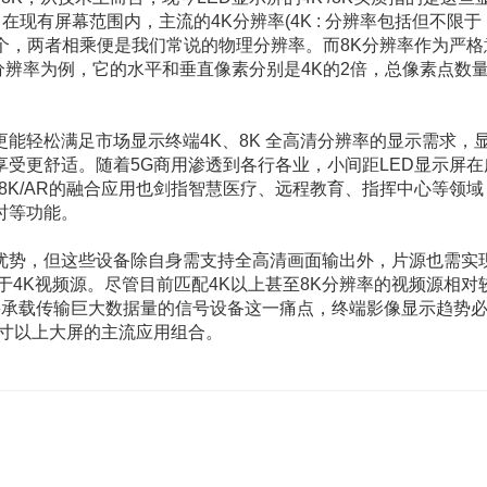
现有屏幕范围内，主流的4K分辨率(4K : 分辨率包括但不限于
有2160个，两者相乘便是我们常说的物理分辨率。而8K分辨率作为严格
320分辨率为例，它的水平和垂直像素分别是4K的2倍，总像素点数
轻松满足市场显示终端4K、8K 全高清分辨率的显示需求，
受更舒适。随着5G商用渗透到各行各业，小间距LED显示屏在
/8K/AR的融合应用也剑指智慧医疗、远程教育、指挥中心等领域
时等功能。
果优势，但这些设备除自身需支持全高清画面输出外，片源也需实
于4K视频源。尽管目前匹配4K以上甚至8K分辨率的视频源相对
要承载传输巨大数据量的信号设备这一痛点，终端影像显示趋势
00寸以上大屏的主流应用组合。