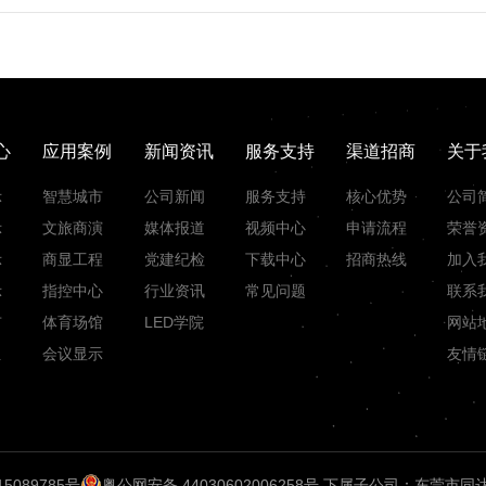
心
应用案例
新闻资讯
服务支持
渠道招商
关于
示
智慧城市
公司新闻
服务支持
核心优势
公司
示
文旅商演
媒体报道
视频中心
申请流程
荣誉
示
商显工程
党建纪检
下载中心
招商热线
加入
示
指控中心
行业资讯
常见问题
联系
市
体育场馆
LED学院
网站
组
会议显示
友情
15089785号
粤公网安备 44030602006258号
下属子公司：东莞市同