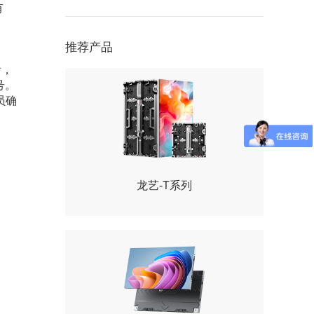
有
，
推荐产品
看，
号。
员确
龙艺-T系列