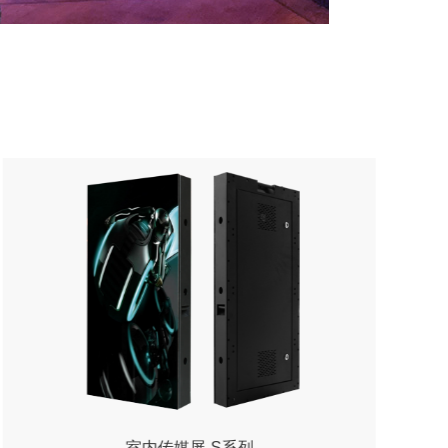
龙显禧-K系列