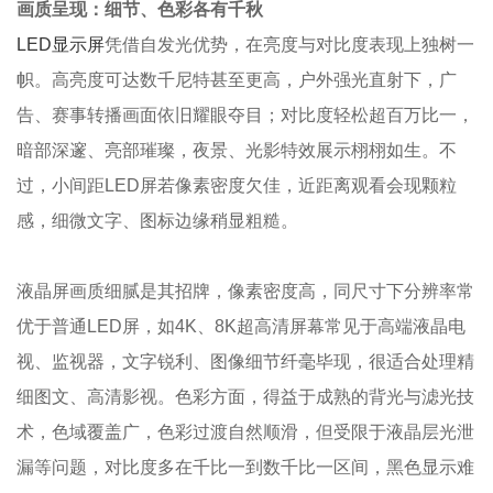
画质呈现：细节、色彩各有千秋
LED显示屏
凭借自发光优势，在亮度与对比度表现上独树一
帜。高亮度可达数千尼特甚至更高，户外强光直射下，广
告、赛事转播画面依旧耀眼夺目；对比度轻松超百万比一，
暗部深邃、亮部璀璨，夜景、光影特效展示栩栩如生。不
过，小间距LED屏若像素密度欠佳，近距离观看会现颗粒
感，细微文字、图标边缘稍显粗糙。
液晶屏画质细腻是其招牌，像素密度高，同尺寸下分辨率常
优于普通LED屏，如4K、8K超高清屏幕常见于高端液晶电
视、监视器，文字锐利、图像细节纤毫毕现，很适合处理精
细图文、高清影视。色彩方面，得益于成熟的背光与滤光技
术，色域覆盖广，色彩过渡自然顺滑，但受限于液晶层光泄
漏等问题，对比度多在千比一到数千比一区间，黑色显示难