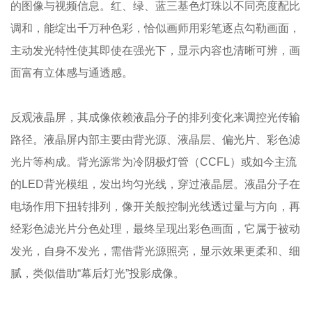
的图像与视频信息。红、绿、蓝三基色灯珠以不同亮度配比
调和，能绽出千万种色彩，恰似画师用彩笔逐点勾勒画面，
主动发光特性使其即使在强光下，显示内容也清晰可辨，画
面富有立体感与通透感。
反观液晶屏，其成像依赖液晶分子的排列变化来调控光传输
路径。液晶屏内部主要由背光源、液晶层、偏光片、彩色滤
光片等构成。背光源常为冷阴极灯管（CCFL）或如今主流
的LED背光模组，发出均匀光线，穿过液晶层。液晶分子在
电场作用下扭转排列，像开关般控制光线透过量与方向，再
经彩色滤光片分色处理，最终呈现出彩色画面，它属于被动
发光，自身不发光，需借背光源照亮，显示效果更柔和、细
腻，类似借助“幕后灯光”投影成像。