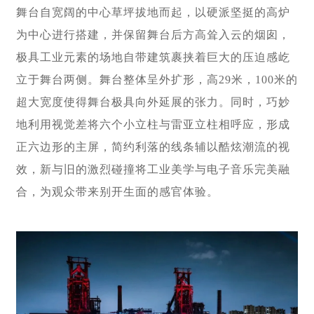
舞台自宽阔的中心草坪拔地而起，以硬派坚挺的高炉
为中心进行搭建，并保留舞台后方高耸入云的烟囱，
极具工业元素的场地自带建筑裹挟着巨大的压迫感屹
立于舞台两侧。舞台整体呈外扩形，高29米，100米的
超大宽度使得舞台极具向外延展的张力。同时，巧妙
地利用视觉差将六个小立柱与雷亚立柱相呼应，形成
正六边形的主屏，简约利落的线条辅以酷炫潮流的视
效，新与旧的激烈碰撞将工业美学与电子音乐完美融
合，为观众带来别开生面的感官体验。