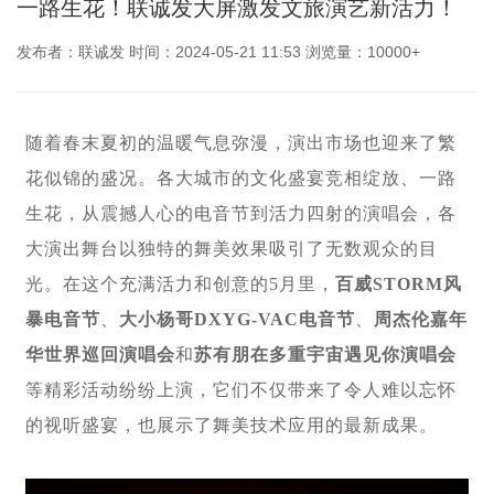
一路生花！联诚发大屏激发文旅演艺新活力！
发布者：联诚发 时间：2024-05-21 11:53 浏览量：10000+
随着春末夏初的温暖气息弥漫，演出市场也迎来了繁
花似锦的盛况。各大城市的文化盛宴竞相绽放、一路
生花，从震撼人心的电音节到活力四射的演唱会，各
大演出舞台以独特的舞美效果吸引了无数观众的目
光。在这个充满活力和创意的5月里，
百威STORM风
暴电音节
、
大小杨哥DXYG-VAC电音节
、
周杰伦嘉年
华世界巡回演唱会
和
苏有朋在多重宇宙遇见你演唱会
等精彩活动纷纷上演，它们不仅带来了令人难以忘怀
的视听盛宴，也展示了舞美技术应用的最新成果。