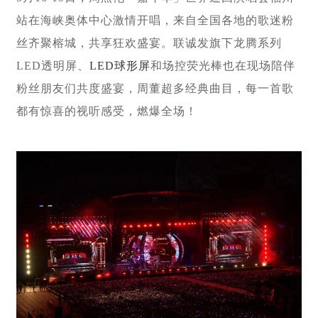
站在海峡奥体中心激情开唱，来自全国各地的歌迷粉
丝齐聚榕城，共享狂欢盛宴。联诚发旗下龙腾系列
LED透明屏、
LED球形屏
和场控荧光棒也在现场陪伴
粉丝朋友们共度盛宴，周董超多经典曲目，每一首歌
都有惊喜的视听感受，燃爆全场！