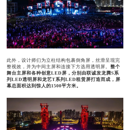
此外，设计师们为立柱结构包裹倒角屏，丝滑呈现完
整视效，并为中间主屏和连接下方选用透明屏。
整个
舞台主屏和各种
创意LED屏
，分别由联诚发龙腾S系
列
LED透明屏
和龙艺T系列
LED租赁屏
打造而成，屏
幕总面积达到惊人的1500平方米。