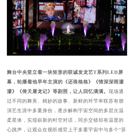
舞台中央竖立着一块矩形的联诚发龙艺T系列LED屏
幕，轮播着他早年主演的《还珠格格》《情深深雨濛
濛》《倚天屠龙记》等剧照，让人回忆满满。
现场通
过不同的舞美、精妙的故事、新鲜的环节串联苏有朋
演艺生涯中多重身份，逐步解构宇宙空间的多层次温
柔星体，实现崭新的时空对话，同步交错却有温度的
心跳声，让观众在视听感官上于多重宇宙中与多个“苏