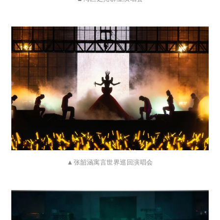
▲
张韶涵寓言世界巡回演唱会