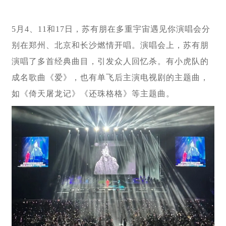
5月4、11和17日，苏有朋在多重宇宙遇见你演唱会分
别在郑州、北京和长沙燃情开唱。演唱会上，苏有朋
演唱了多首经典曲目，引发众人回忆杀。有小虎队的
成名歌曲《爱》，也有单飞后主演电视剧的主题曲，
如《倚天屠龙记》《还珠格格》等主题曲。