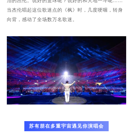
泪的杰伦。说好的篮球呢？说好的和天地一斗呢……
当杰伦唱起这位歌迷点的《枫》时，几度哽咽，转身
向背，感动了全场数万名歌迷。
苏有朋在多重宇宙遇见你演唱会