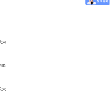
成为
未能
较大