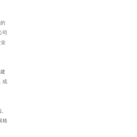
晰的
公司
专业
的建
，或
端。
展格