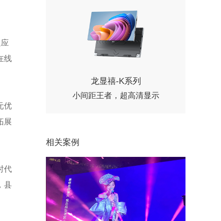
促应
在线
龙显禧-K系列
小间距王者，超高清显示
元优
拓展
相关案例
时代
，县