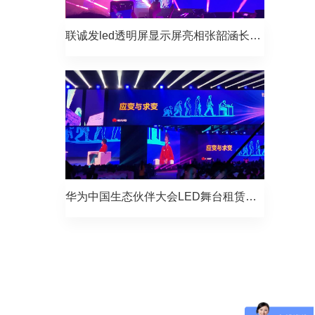
联诚发led透明屏显示屏亮相张韶涵长沙演唱会！
华为中国生态伙伴大会LED舞台租赁屏项目