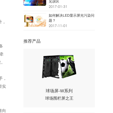
见误区
2017-01-31
如何解决LED显示屏光污染问
题？
升，
2017-11-01
推荐产品
各
牵
设。
手，
径实
球场屏-W系列
球场围栏屏之王
转向