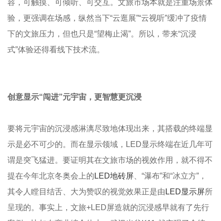
容，可触摸、可倾听、可交互。文旅市场本就是注重场景体
验，更强调在场感，纵然当下“云逛展”“云视听”缓冲了疫情
下的文旅压力，但也只是“望梅止渴”。所以，带来“沉浸
式”体验还得看线下技术流。
创意显示“闯进”元宇宙，更智慧更沉浸
要将元宇宙的沉浸感淋漓尽致地体现出来，其搭载的终端显
示是必不可少的。而在显示领域，LED显示终端在近几年可
谓是突飞猛进。要证明其在文旅市场的视效作用，就不得不
提在今年北京冬奥会上的
LED地砖屏
、“瀑布”和“冰立方”，
其令人瞠目结舌、大为赞叹的视觉效果正是由
LED显示屏
所
呈现的。事实上，文旅+LED屏造就的沉浸感早就有了先行