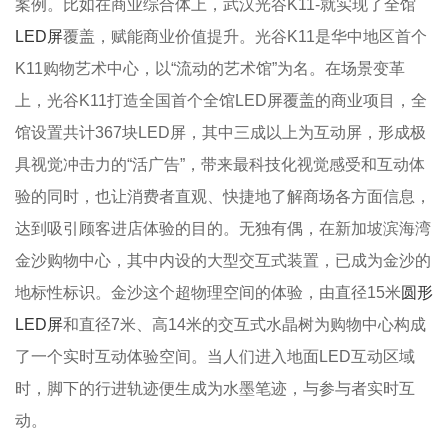
案例。比如在商业综合体上，武汉光谷K11-就实现了全馆
LED屏
覆盖，赋能商业价值提升。光谷K11是华中地区首个
K11购物艺术中心，以“流动的艺术馆”为名。在场景变革
上，光谷K11打造全国首个全馆LED屏覆盖的商业项目，全
馆设置共计367块LED屏，其中三成以上为互动屏，形成极
具视觉冲击力的“活广告”，带来最科技化视觉感受和互动体
验的同时，也让消费者直观、快捷地了解商场各方面信息，
达到吸引顾客进店体验的目的。无独有偶，在新加坡滨海湾
金沙购物中心，其中内设的大型交互式装置，已成为金沙的
地标性标识。金沙这个超物理空间的体验，由直径15米
圆形
LED屏
和直径7米、高14米的交互式水晶树为购物中心构成
了一个实时互动体验空间。当人们进入地面LED互动区域
时，脚下的行进轨迹便生成为水墨笔迹，与参与者实时互
动。