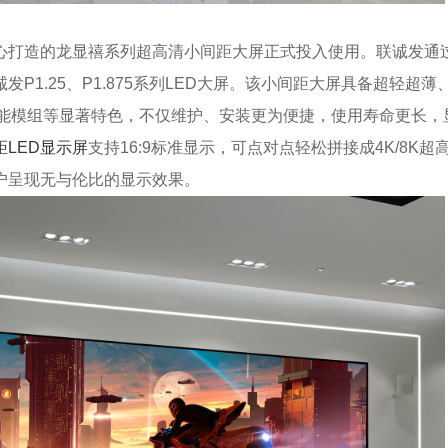
打造的龙显禧系列超高清小间距大屏正式投入使用。联诚发通
1.25、P1.875系列LED大屏。该小间距大屏具备超轻超薄
智能模组等显著特色，不仅维护、安装更为便捷，使用寿命更长，
距LED显示屏
支持16:9标准显示，可点对点轻松拼接成4K/8K超
户呈现无与伦比的显示效果。