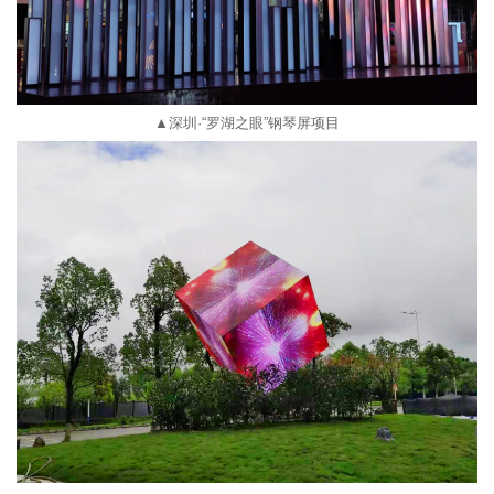
▲深圳
·“罗湖之眼”钢琴屏
项目