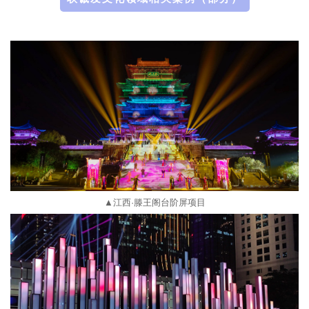
▲江西·滕王阁台阶屏项目