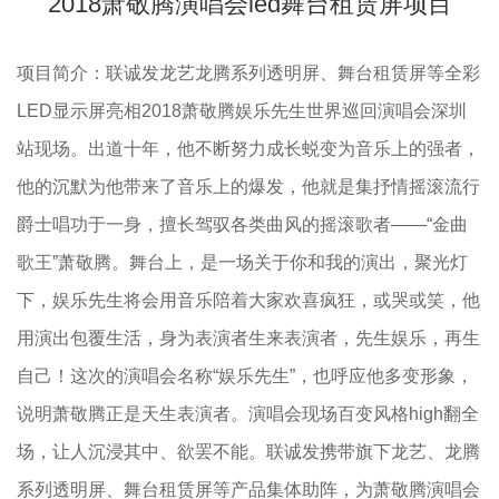
2018萧敬腾演唱会led舞台租赁屏项目
项目简介：
联诚发龙艺龙腾系列透明屏、舞台租赁屏等全彩
LED显示屏亮相2018萧敬腾娱乐先生世界巡回演唱会深圳
站现场。出道十年，他不断努力成长蜕变为音乐上的强者，
他的沉默为他带来了音乐上的爆发，他就是集抒情摇滚流行
爵士唱功于一身，擅长驾驭各类曲风的摇滚歌者——“金曲
歌王”萧敬腾。舞台上，是一场关于你和我的演出，聚光灯
下，娱乐先生将会用音乐陪着大家欢喜疯狂，或哭或笑，他
用演出包覆生活，身为表演者生来表演者，先生娱乐，再生
自己！这次的演唱会名称“娱乐先生”，也呼应他多变形象，
说明萧敬腾正是天生表演者。演唱会
现场百变风格high翻全
场，让人沉浸其中、欲罢不能。
联诚发携带旗下龙艺、龙腾
系列透明屏、舞台租赁屏等产品集体助阵，为萧敬腾演唱会