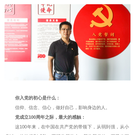
你入党的初心是什么：
信仰、信念、信心，做好自己，影响身边的人。
党成立100周年之际，最大的感触：
这100年来，在中国在共产党的带领下，从弱到强，从小