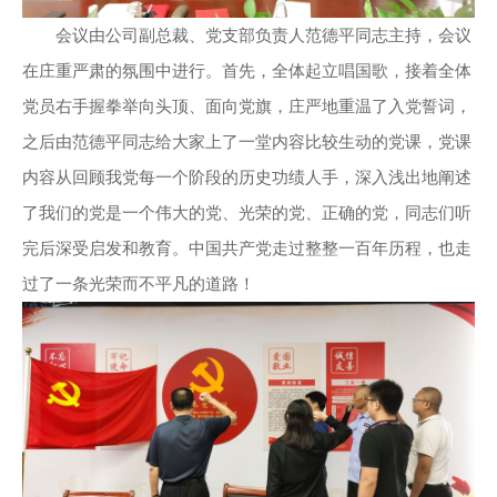
会议由公司副总裁、党支部负责人范德平同志主持，会议
在庄重严肃的氛围中进行。首先，全体起立唱国歌，接着全体
党员右手握拳举向头顶、面向党旗，庄严地重温了入党誓词，
之后由范德平同志给大家上了一堂内容比较生动的党课，党课
内容从回顾我党每一个阶段的历史功绩人手，深入浅出地阐述
了我们的党是一个伟大的党、光荣的党、正确的党，同志们听
完后深受启发和教育。中国共产党走过整整一百年历程，也走
过了一条光荣而不平凡的道路！