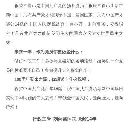
很荣幸自己是中国共产党的预备党员！很庆幸自己生活在
新中国！只有共产党才能领导中国，发展国家，只有中国产才
能让14亿的中国人民摆脱贫穷！奔小康，走向富裕，变得强
大！只有共产党才能使我们伟大的国家永远屹立世界民主之
林！
未来一年，作为党员你要做些什么：
做好本职工作！多参与党组织的各项活动！始终以一个党
员的标准要求自己！多做提升党的形象的事！
100周年到来之际，你想送上什么祝福：
祝贺中国共产党百年华诞！祝中国共产党领导新中国早日
实现中华民族的伟大复兴！带领全中国人民，走向强大，走向
辉煌！
行政主管 刘尚鑫同志 党龄14年