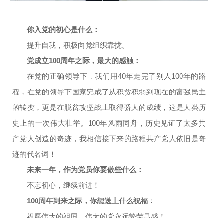
你入党的初心是什么：
提升自我，积极向党组织靠拢。
党成立100周年之际，最大的感触：
在党的正确领导下，我们用40年走完了别人100年的路
程，在党的领导下国家完成了从积贫积弱到现在的富强民主
的转变，更是在脱贫攻坚战上取得骄人的成绩，这是人类历
史上的一次伟大壮举。100年风雨同舟，历史见证了太多共
产党人创造的奇迹，我相信接下来的路程共产党人依旧是奇
迹的代名词！
未来一年，作为党员你要做些什么：
不忘初心，继续前进！
100周年到来之际，你想送上什么祝福：
祝愿伟大的祖国、伟大的党永远繁荣昌盛！