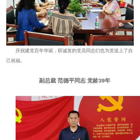
庆祝建党百年华诞，联诚发的党员同志们也为党送上了自
己祝福。
副总裁 范德平同志 党龄39年