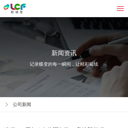
新闻资讯
记录蝶变的每一瞬间，让精彩延续
公司新闻