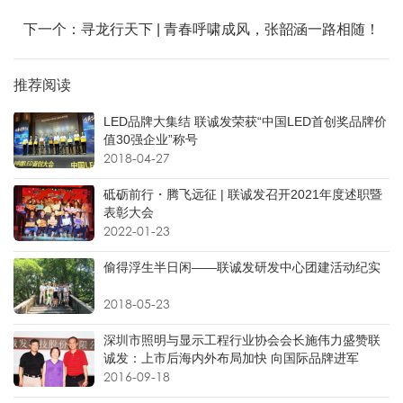
下一个：寻龙行天下 | 青春呼啸成风，张韶涵一路相随！
推荐阅读
LED品牌大集结 联诚发荣获“中国LED首创奖品牌价
值30强企业”称号
2018-04-27
砥砺前行・腾飞远征 | 联诚发召开2021年度述职暨
表彰大会
2022-01-23
偷得浮生半日闲——联诚发研发中心团建活动纪实
2018-05-23
深圳市照明与显示工程行业协会会长施伟力盛赞联
诚发：上市后海内外布局加快 向国际品牌进军
2016-09-18