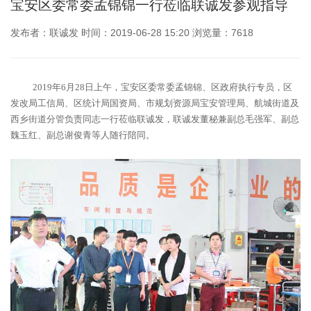
宝安区委常委孟锦锦一行莅临联诚发参观指导
发布者：联诚发 时间：2019-06-28 15:20 浏览量：7618
2019年6月28日上午，宝安区委常委孟锦锦、区政府执行专员，区
发改局工信局、区统计局国资局、市规划资源局宝安管理局、航城街道及
西乡街道分管负责同志一行莅临联诚发，联诚发董秘兼副总毛强军、副总
魏玉红、副总谢俊青等人随行陪同。