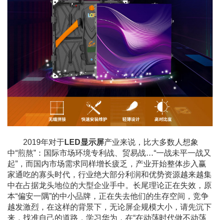
2019年对于
LED显示屏
产业来说，比大多数人想象
中“煎熬”：国际市场环境专利战、贸易战…“一战未平一战又
起”，而国内市场需求同样增长疲乏，产业开始整体步入赢
家通吃的寡头时代，行业绝大部分利润和优势资源越来越集
中在占据龙头地位的大型企业手中。长尾理论正在失效，原
本“偏安一隅”的中小品牌，正在失去他们的生存空间，竞争
越发激烈，在这样的背景下，无论屏企规模大小，请先沉下
来，找准自己的道路，学习华为，在“在动荡时代做不动荡