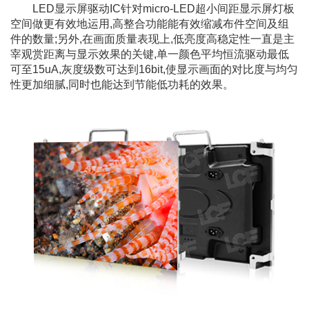
LED显示屏驱动IC针对micro-LED超小间距显示屏灯板
空间做更有效地运用,高整合功能能有效缩减布件空间及组
件的数量;另外,在画面质量表现上,低亮度高稳定性一直是主
宰观赏距离与显示效果的关键,单一颜色平均恒流驱动最低
可至15uA,灰度级数可达到16bit,使显示画面的对比度与均匀
性更加细腻,同时也能达到节能低功耗的效果。