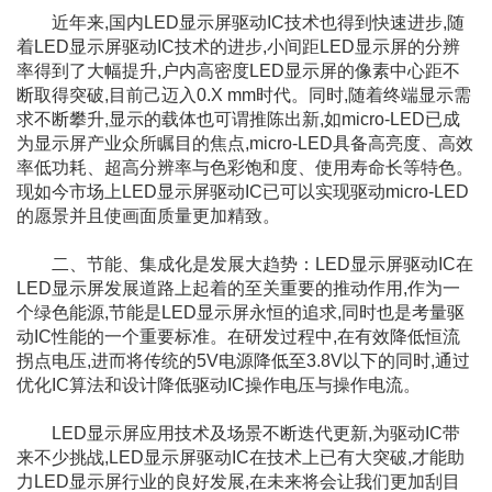
近年来,国内LED显示屏驱动IC技术也得到快速进步,随
着LED显示屏驱动IC技术的进步,小间距LED显示屏的分辨
率得到了大幅提升,户内高密度LED显示屏的像素中心距不
断取得突破,目前己迈入0.X mm时代。同时,随着终端显示需
求不断攀升,显示的载体也可谓推陈出新,如micro-LED已成
为显示屏产业众所瞩目的焦点,micro-LED具备高亮度、高效
率低功耗、超高分辨率与色彩饱和度、使用寿命长等特色。
现如今市场上LED显示屏驱动IC已可以实现驱动micro-LED
的愿景并且使画面质量更加精致。
二、节能、集成化是发展大趋势：LED显示屏驱动IC在
LED显示屏发展道路上起着的至关重要的推动作用,作为一
个绿色能源,节能是LED显示屏永恒的追求,同时也是考量驱
动IC性能的一个重要标准。在研发过程中,在有效降低恒流
拐点电压,进而将传统的5V电源降低至3.8V以下的同时,通过
优化IC算法和设计降低驱动IC操作电压与操作电流。
LED显示屏应用技术及场景不断迭代更新,为驱动IC带
来不少挑战,LED显示屏驱动IC在技术上已有大突破,才能助
力LED显示屏行业的良好发展,在未来将会让我们更加刮目