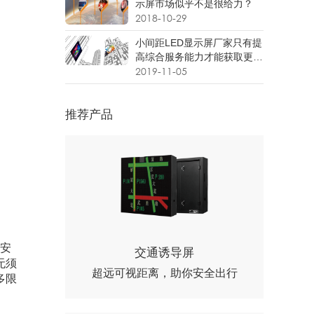
示屏市场似乎不是很给力？
2018-10-29
小间距LED显示屏厂家只有提
高综合服务能力才能获取更多
市场话语权
2019-11-05
推荐产品
安
交通诱导屏
无须
超远可视距离，助你安全出行
多限