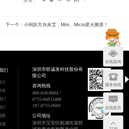
分享：
下一个：小间距方兴未艾，Mini、Micro星火燎原！
在线咨询
深圳市联诚发科技股份有
我们
限公司
简介
服务热线
咨询热线
资质
400-618-8884
/
我们
0755-66833488
187-0755-0669
我们
在线留言
地图
公司地址
深圳市宝安区航城街道联
链接
TOP