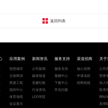
返回列表
心
应用案例
新闻资讯
服务支持
渠道招商
关于
示
智慧城市
公司新闻
服务支持
核心优势
公司
示
文旅商演
媒体报道
视频中心
申请流程
荣誉
示
商显工程
党建纪检
下载中心
招商热线
加入
示
指控中心
行业资讯
常见问题
联系
市
体育场馆
LED学院
网站
组
会议显示
友情