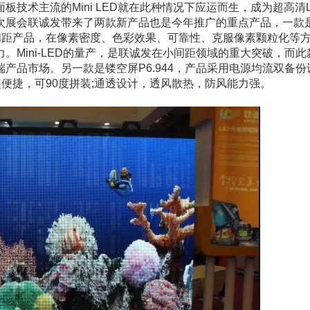
技术主流的Mini LED就在此种情况下应运而生，成为超高清L
次展会联诚发带来了两款新产品也是今年推广的重点产品，一款
对传统小间距产品，在像素密度、色彩效果、可靠性、克服像素颗粒化等
Mini-LED的量产，是联诚发在小间距领域的重大突破，而此
产品市场。另一款是镂空屏P6.944，产品采用电源均流双备份
装便捷，可90度拼装;通透设计，透风散热，防风能力强。