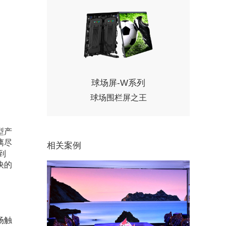
球场屏-W系列
球场围栏屏之王
型产
漓尽
相关案例
到
快的
场触