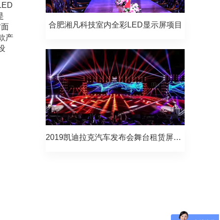
ED
是
合肥湘凡科技室内全彩LED显示屏项目
方面
款产
设
2019凯迪拉克汽车发布会舞台租赁屏项目