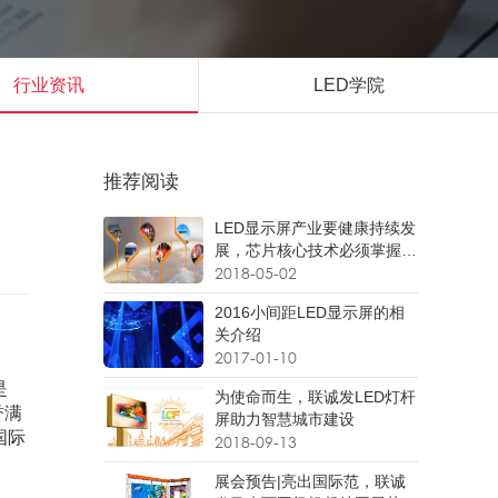
行业资讯
LED学院
推荐阅读
LED显示屏产业要健康持续发
展，芯片核心技术必须掌握在
自己的手里
2018-05-02
2016小间距LED显示屏的相
关介绍
2017-01-10
是
为使命而生，联诚发LED灯杆
誉满
屏助力智慧城市建设
国际
2018-09-13
展会预告|亮出国际范，联诚